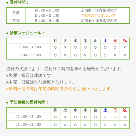
● 受付時間：
10：00～13：00
定期薬・漢方希望の方
午前
13：00～13：30
*体調のすぐれない方
午後
15：30～18：45
定期薬・漢方希望の方
● 診療スケジュール：
月
火
水
木
金
土
日
祝
○
×
○
○
○
○
○
×
10：00～14：00
○
×
○
×
○
○
×
×
15：30～19：00
混雑の状況により、受付終了時間を早める場合がございます。
※火曜・祝日は休診です。
※木曜・日曜は午前診療となります。
※体調不良の方は午前の時間で予約をお願いいたします。
● 予防接種の受付時間：
月
火
水
木
金
土
日
祝
○
×
○
○
○
○
○
×
10：00～13：00
○
×
○
×
○
○
×
×
15：30～18：00