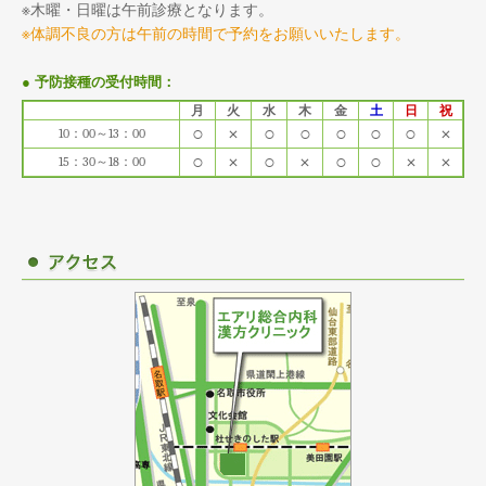
※木曜・日曜は午前診療となります。
※体調不良の方は午前の時間で予約をお願いいたします。
● 予防接種の受付時間：
月
火
水
木
金
土
日
祝
○
×
○
○
○
○
○
×
10：00～13：00
○
×
○
×
○
○
×
×
15：30～18：00