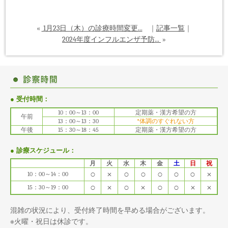
«
1月23日（木）の診療時間変更...
｜
記事一覧
｜
2024年度インフルエンザ予防...
»
● 受付時間：
10：00～13：00
定期薬・漢方希望の方
午前
13：00～13：30
*体調のすぐれない方
午後
15：30～18：45
定期薬・漢方希望の方
● 診療スケジュール：
月
火
水
木
金
土
日
祝
○
×
○
○
○
○
○
×
10：00～14：00
○
×
○
×
○
○
×
×
15：30～19：00
混雑の状況により、受付終了時間を早める場合がございます。
※火曜・祝日は休診です。