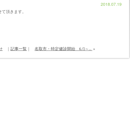
2018.07.19
させて頂きます。
せ
｜
記事一覧
｜
名取市・特定健診開始 6/1～...
»