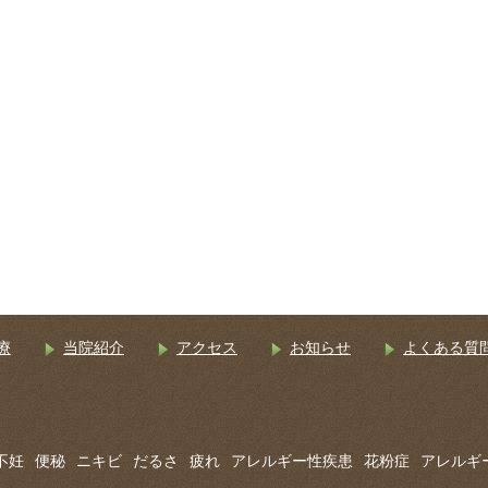
療
当院紹介
アクセス
お知らせ
よくある質
不妊
便秘
ニキビ
だるさ
疲れ
アレルギー性疾患
花粉症
アレルギ