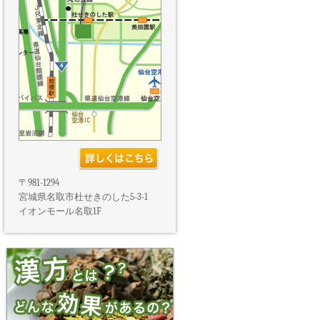
〒981-1294
宮城県名取市杜せきのした5-3-1
イオンモール名取1F