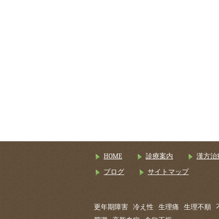
HOME
診療案内
漢方治
ブログ
サイトマップ
更年期障害
冷え性
生理痛
生理不順