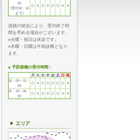
00
○
×
○
×
○
○
×
×
(受付18：45
まで)
混雑の状況により、受付終了時
間を早める場合がございます。
※火曜・祝日は休診です。
※木曜・日曜は午前診療となり
ます。
● 予防接種の受付時間：
月
火
水
木
金
土
日
祝
10：00～13：
○
×
○
○
○
○
○
×
00
15：30～18：
○
×
○
×
○
○
×
×
00