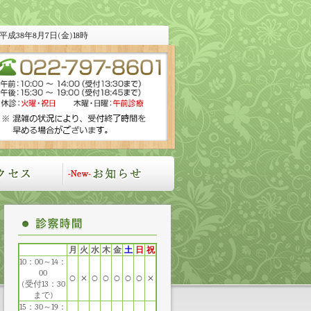
平成38年8月7日(金)18時
月
火
水
木
金
土
日
祝
10：00～14：
00
○
×
○
○
○
○
○
×
(受付13：30
まで)
15：30～19：